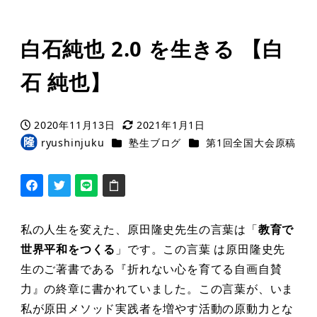
白石純也 2.0 を生きる 【白
石 純也】
2020年11月13日
2021年1月1日
投稿日
更新日
カテゴリー
カテゴリー
ryushinjuku
塾生ブログ
第1回全国大会原稿
著
者
私の人生を変えた、原田隆史先生の言葉は「
教育で
世界平和をつくる
」です。この言葉 は原田隆史先
生のご著書である『折れない心を育てる自画自賛
力』の終章に書かれていました。この言葉が、いま
私が原田メソッド実践者を増やす活動の原動力とな