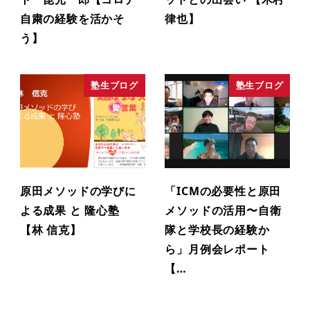
自粛の経験を活かそ
律也】
う】
塾生ブログ
塾生ブログ
原田メソッドの学びに
「ICMの必要性と原田
よる成果 と 隆心塾
メソッドの活用〜自衛
【林 信克】
隊と学校長の経験か
ら」月例会レポート
【…