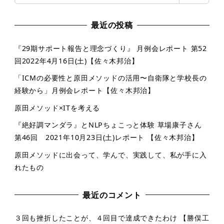
索
最近の投稿
『29期サポート報告と理念づくり』 月例会レポート 第52
回2022年4月16日(土)【佐々木邦治】
「ICMの必要性と原田メソッドの活用〜自衛隊と学校長の
経験から」月例会レポート【佐々木邦治】
原田メソッド×ITを考える
『絶好調マンダラ』とNLPちょこっと体験 草場康子さん
第46回 2021年10月23日(土)レポート 【佐々木邦治】
原田メソッドに出会って、学んで、実践して、私が手に入
れたもの
最近のコメント
３回も挫折したことが、４回目で達成できたわけ 【勝俣工