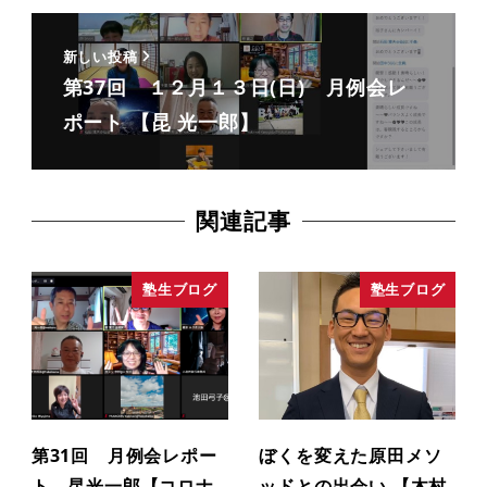
新しい投稿
第37回 １２月１３日(日) 月例会レ
ポート 【昆 光一郎】
関連記事
塾生ブログ
塾生ブログ
第31回 月例会レポー
ぼくを変えた原田メソ
ト 昆光一郎【コロナ
ッドとの出会い 【木村