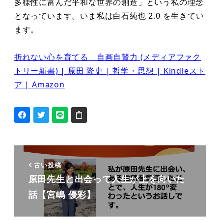
多様性に富んだ平和な世界の創造」という私の理念
となっています。いま私は白石純也 2.0 を生きてい
ます。
折れない心を育てる 自画自賛力 (メディアファク
トリー新書) | 原田 隆史 | 哲学・思想 | Kindleスト
ア | Amazon
古い投稿
原⽥先⽣と出会って⼈⽣が上を向いた
話【宮嶋 優彩】