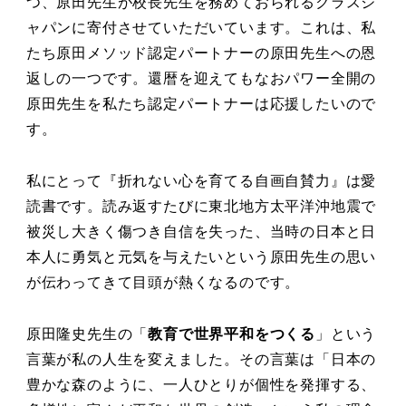
つ、原田先生が校⻑先生を務めておられるクラスジ
ャパンに寄付させていただいています。これは、私
たち原田メソッド認定パートナーの原田先生への恩
返しの一つです。還暦を迎えてもなおパワー全開の
原田先生を私たち認定パートナーは応援したいので
す。
私にとって『折れない心を育てる自画自賛力』は愛
読書です。読み返すたびに東北地方太平洋沖地震で
被災し大きく傷つき自信を失った、当時の日本と日
本人に勇気と元気を与えたいという原田先生の思い
が伝わってきて目頭が熱くなるのです。
原田隆史先生の「
教育で世界平和をつくる
」という
言葉が私の人生を変えました。その言葉は「日本の
豊かな森のように、一人ひとりが個性を発揮する、