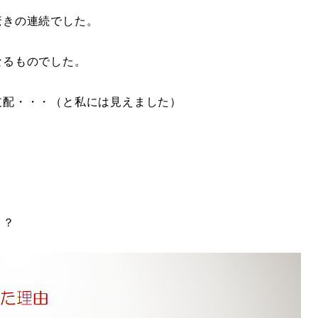
驚きの連続でした。
なるものでした。
支配・・・（と私には見えました）
う？