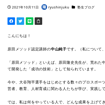
カテゴリー
2021年10月11日
ryushinjuku
塾生ブログ
投稿日
著
者
こんにちは！
原田メソッド認定講師の
中山純子
です。（私について
「原田メソッド」といえば、原田隆史先生が、荒れた
て開発した「成功の技術」として知られています。
今や、大谷翔平選手をはじめとする数々のプロスポー
営者、教育、人材育成に関わる人たちが学び、実践し
では、私は何をやっている人で、どんな成果を上げて