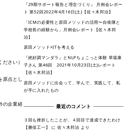
『29期サポート報告と理念づくり』 月例会レポー
ト 第52回2022年4月16日(土)【佐々木邦治】
「ICMの必要性と原田メソッドの活用〜自衛隊と
学校長の経験から」月例会レポート【佐々木邦
治】
原田メソッド×ITを考える
『絶好調マンダラ』とNLPちょこっと体験 草場康
ください）
子さん 第46回 2021年10月23日(土)レポート
【佐々木邦治】
を原点とし
原田メソッドに出会って、学んで、実践して、私
が手に入れたもの
外の企業経
最近のコメント
３回も挫折したことが、４回目で達成できたわけ
【勝俣工一】
に
佐々木邦治
より