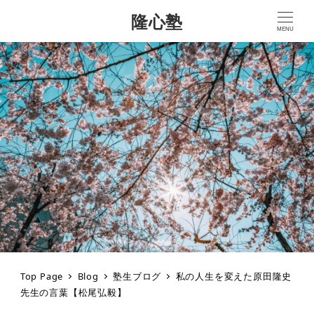
隆心塾
MENU
Top Page
Blog
塾生ブログ
私の人生を変えた原田隆史
先生の言葉【松尾弘毅】