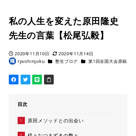
私の人生を変えた原田隆史
先生の言葉【松尾弘毅】
2020年11月10日
2020年11月14日
投稿日
更新日
カテゴリー
カテゴリー
ryushinjuku
塾生ブログ
第1回全国大会原稿
著
者
目次
原田メソッドとの出会い
様々なつまずきの数々