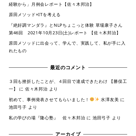
経験から」月例会レポート【佐々木邦治】
原田メソッド×ITを考える
『絶好調マンダラ』とNLPちょこっと体験 草場康子さん
第46回 2021年10月23日(土)レポート 【佐々木邦治】
原田メソッドに出会って、学んで、実践して、私が手に入
れたもの
最近のコメント
３回も挫折したことが、４回目で達成できたわけ 【勝俣工
一】
に
佐々木邦治
より
初めて、事例発表させてもらいました！
水澤友美
に
池田弓子
より
私の学びの場『隆心塾』 佐々木邦治
に
池田弓子
より
アーカイブ