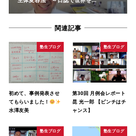
主体変容法 ～日誌で世界を…
関連記事
塾生ブログ
塾生ブログ
初めて、事例発表させ
第30回 月例会レポート
てもらいました！
昆 光一郎 【ピンチはチ
水澤友美
ャンス】
塾生ブログ
塾生ブログ