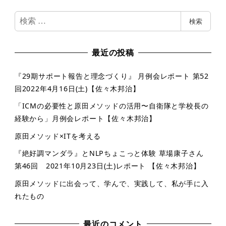
検
検索
索
最近の投稿
『29期サポート報告と理念づくり』 月例会レポート 第52
回2022年4月16日(土)【佐々木邦治】
「ICMの必要性と原田メソッドの活用〜自衛隊と学校長の
経験から」月例会レポート【佐々木邦治】
原田メソッド×ITを考える
『絶好調マンダラ』とNLPちょこっと体験 草場康子さん
第46回 2021年10月23日(土)レポート 【佐々木邦治】
原田メソッドに出会って、学んで、実践して、私が手に入
れたもの
最近のコメント